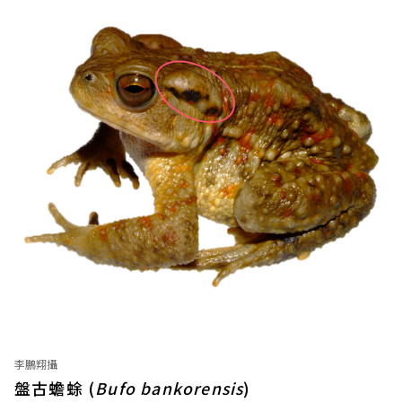
李鵬翔攝
盤古蟾蜍 (
Bufo bankorensis
)