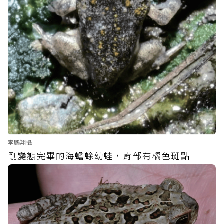
李鵬翔攝
剛變態完畢的海蟾蜍幼蛙，背部有橘色斑點