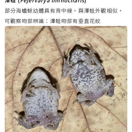
澤蛙 (
Fejervarya limnocharis
)
部分海蟾蜍幼體具有背中線，與澤蛙外觀相似，
可觀察吻部辨識：澤蛙吻部有垂直花紋