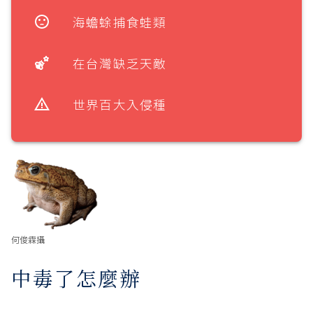
海蟾蜍捕食蛙類
在台灣缺乏天敵
世界百大入侵種
何俊霖攝
中毒了怎麼辦