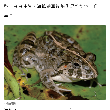
型，直直往後，海蟾蜍耳後腺則是斜斜地三角
型。
李鵬翔攝