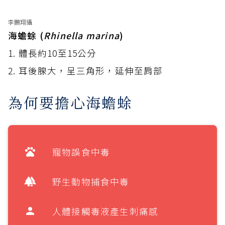
李鵬翔攝
海蟾蜍 (
Rhinella marina
)
1. 體長約10至15公分
2. 耳後腺大，呈三角形，延伸至肩部
為何要擔心海蟾蜍
寵物誤食中毒
野生動物捕食中毒
人體接觸毒液產生刺痛感