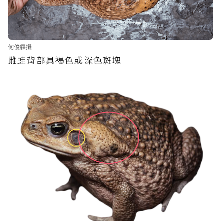
何俊霖攝
雌蛙背部具褐色或深色斑塊