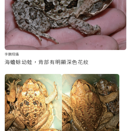
李鵬翔攝
海蟾蜍幼蛙，背部有明顯深色花紋