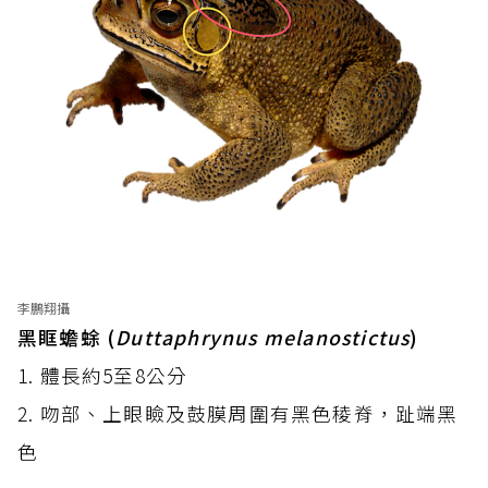
李鵬翔攝
黑眶蟾蜍 (
Duttaphrynus melanostictus
)
1. 體長約5至8公分
2. 吻部、上眼瞼及鼓膜周圍有黑色稜脊，趾端黑
色