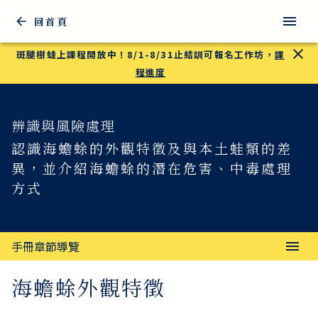
回首頁
斑腿樹蛙上課程開放中！8/1-8/31止結訓可報名工作坊，
課
程進度
辨識與風險處理
認識海蟾蜍的外觀特徵及與本土蛙類的差
異，並介紹海蟾蜍的潛在危害、中毒處理
方式
手冊章節導覽
海蟾蜍外觀特徵