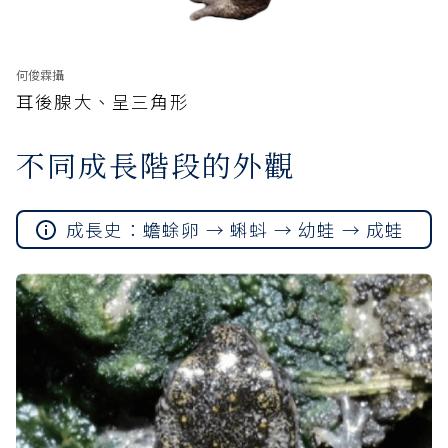
何俊霖攝
耳後腺大、呈三角形
不同成長階段的外觀
成長史：蟾蜍卵 → 蝌蚪 → 幼蛙 → 成蛙