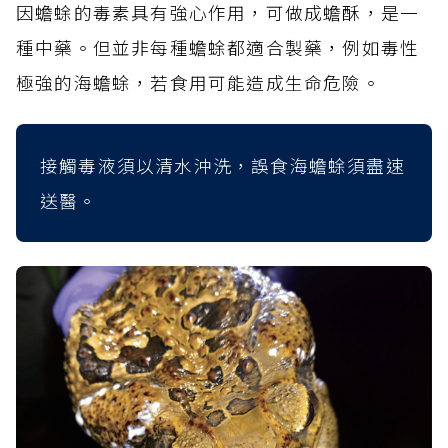
因蟾蜍的毒素具有強心作用，可做成蟾酥，是一
種中藥。但並非每種蟾蜍都適合製藥，例如毒性
極強的海蟾蜍，若食用可能造成生命危險。
接觸毒液須以清水沖洗，誤食海蟾蜍須盡速
送醫。