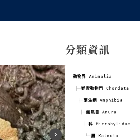
分類資訊
動物界
Animalia
├─
脊索動物門
Chordata
├─
兩生綱
Amphibia
├─
無尾目
Anura
├─
科
Microhylidae
└─
屬
Kaloula