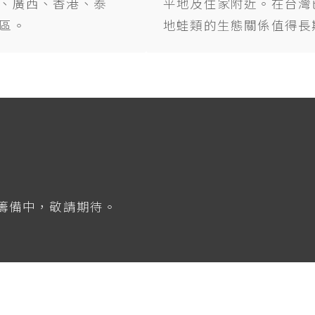
、廣西、香港、泰
平地及住家附近。在台灣
區。
地蛙類的生態關係值得長
籌備中，敬請期待。