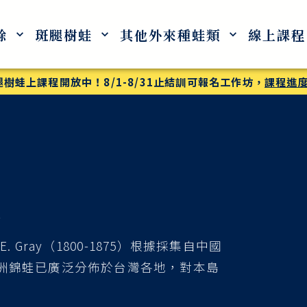
蜍
斑腿樹蛙
其他外來種蛙類
線上課程
腿樹蛙上課程開放中！8/1-8/31止結訓可報名工作坊，
課程進
a
 Gray（1800-1875）根據採集自中國
洲錦蛙已廣泛分佈於台灣各地，對本島