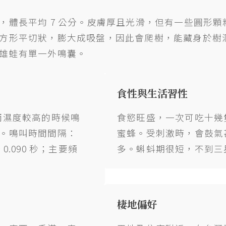
，體長平均 7 公分。皮膚厚且光滑，但有一些圓形
方形平切狀，膨大成吸盤，因此會爬樹，能藏身於樹
雄蛙有單一外鳴囊。
食性與生活習性
雨濕度較高的時候鳴
食慾旺盛，一次可吃十幾
。鳴叫時間間隔：
蜜蜂。受刺激時，會鼓氣
± 0.090 秒；主要頻
多。蝌蚪期很短，不到三星
棲地偏好