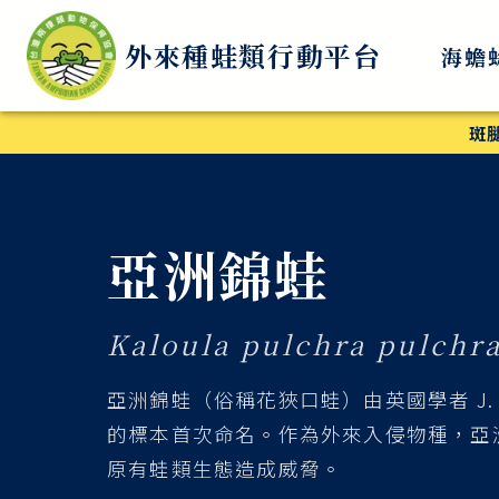
外來種蛙類行動平台
海蟾
斑
亞洲錦蛙
Kaloula pulchra pulchr
亞洲錦蛙（俗稱花狹口蛙）由英國學者 J. E.
的標本首次命名。作為外來入侵物種，亞
原有蛙類生態造成威脅。