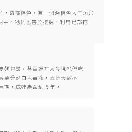
顆粒。背部棕色，有一個深棕色大三角形
洞中。牠們也善於挖掘，利用足部挖
隻麵包蟲，甚至還有人發現牠們吃
甚至分泌白色毒液，因此天敵不
期，成蛙壽命約 6 年。